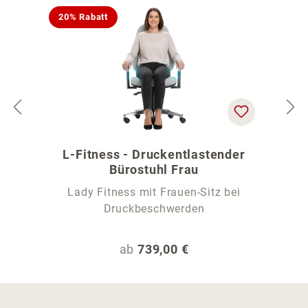
20% Rabatt
L-Fitness - Druckentlastender
Bürostuhl Frau
Lady Fitness mit Frauen-Sitz bei
Druckbeschwerden
Regulärer Preis:
ab
739,00 €