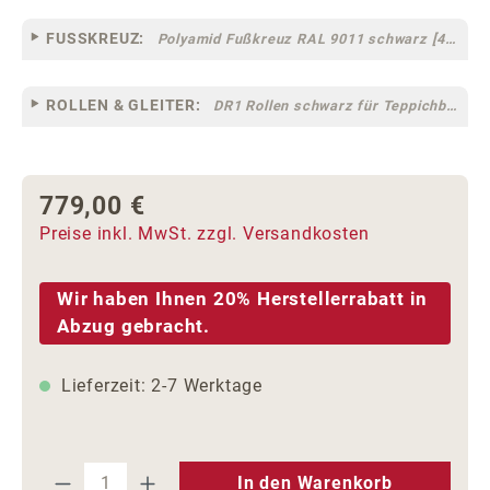
FUSSKREUZ:
Polyamid Fußkreuz RAL 9011 schwarz [44]
ROLLEN & GLEITER:
DR1 Rollen schwarz für Teppichböden [10]
779,00 €
Regulärer Preis:
Preise inkl. MwSt. zzgl. Versandkosten
Wir haben Ihnen 20% Herstellerrabatt in
Abzug gebracht.
Lieferzeit: 2-7 Werktage
Produkt Anzahl: Gib den gewünschten We
In den Warenkorb