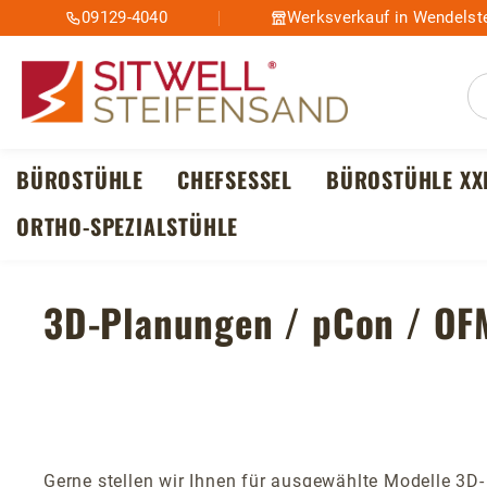
09129-4040
Werksverkauf in Wendelste
m Hauptinhalt springen
Zur Suche springen
Zur Hauptnavigation springen
BÜROSTÜHLE
CHEFSESSEL
BÜROSTÜHLE XX
ORTHO-SPEZIALSTÜHLE
3D-Planungen / pCon / OF
Gerne stellen wir Ihnen für ausgewählte Modelle 3D