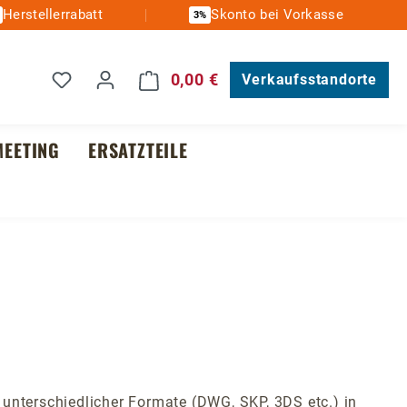
Herstellerrabatt
Skonto bei Vorkasse
3%
Du hast 0 Produkte auf dem Merkzettel
0,00 €
Warenkorb enthält 0 Posit
Verkaufsstandorte
EETING
ERSATZTEILE
unterschiedlicher Formate (DWG, SKP, 3DS etc.) in