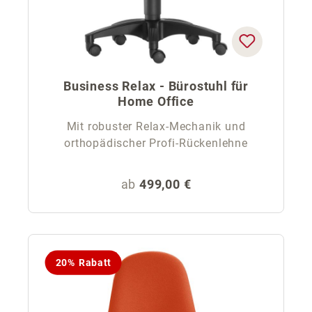
Business Relax - Bürostuhl für
Home Office
Mit robuster Relax-Mechanik und
orthopädischer Profi-Rückenlehne
Regulärer Preis:
ab
499,00 €
20% Rabatt