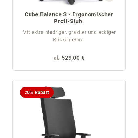
Cube Balance S - Ergonomischer
Profi-Stuhl
Mit extra niedriger, graziler und eckiger
Rückenlehne
Regulärer Preis:
ab
529,00 €
20% Rabatt