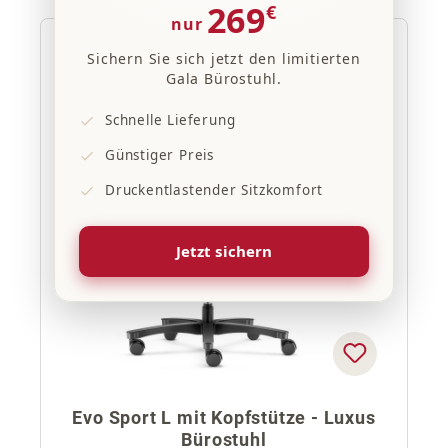
269
€
nur
Sichern Sie sich jetzt den limitierten
20% Rabatt
Gala Bürostuhl.
Schnelle Lieferung
Günstiger Preis
Druckentlastender Sitzkomfort
Jetzt sichern
Evo Sport L mit Kopfstütze - Luxus
Bürostuhl