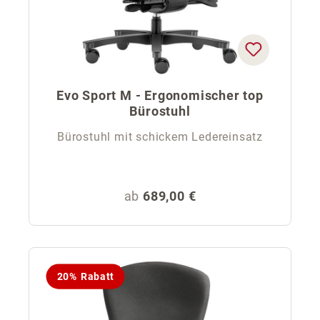
Evo Sport M - Ergonomischer top
Bürostuhl
Bürostuhl mit schickem Ledereinsatz
Regulärer Preis:
ab
689,00 €
20% Rabatt