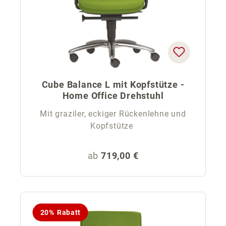
Cube Balance L mit Kopfstütze -
Home Office Drehstuhl
Mit graziler, eckiger Rückenlehne und
Kopfstütze
Regulärer Preis:
ab
719,00 €
20% Rabatt