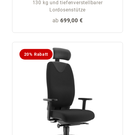
130 kg und tiefenverstellbarer
Lordosenstütze
Regulärer Preis:
ab
699,00 €
20% Rabatt