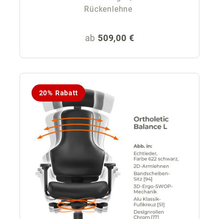
Rückenlehne
Regulärer Preis:
ab
509,00 €
20% Rabatt