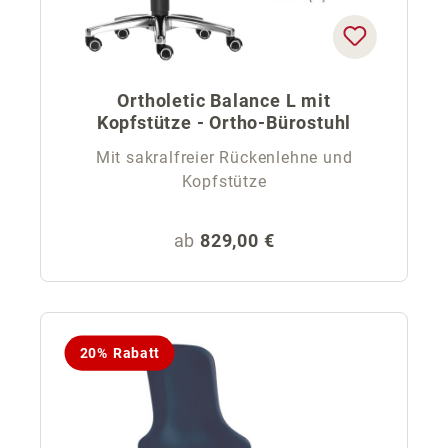
Ortholetic Balance L mit
Kopfstütze - Ortho-Bürostuhl
Mit sakralfreier Rückenlehne und
Kopfstütze
Regulärer Preis:
ab
829,00 €
20% Rabatt