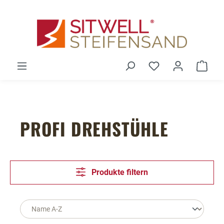
Zum Hauptinhalt springen
Du hast 0 Produ
Ware
PROFI DREHSTÜHLE
Produkte filtern