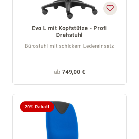
Evo L mit Kopfstütze - Profi
Drehstuhl
Bürostuhl mit schickem Ledereinsatz
Regulärer Preis:
ab
749,00 €
20% Rabatt