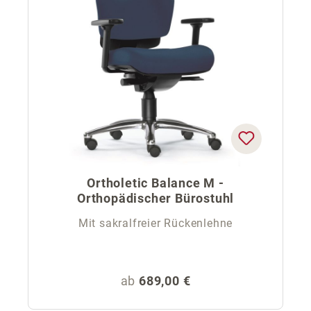
Ortholetic Balance M -
Orthopädischer Bürostuhl
Mit sakralfreier Rückenlehne
Regulärer Preis:
ab
689,00 €