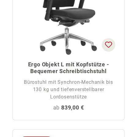
Ergo Objekt L mit Kopfstütze -
Bequemer Schreibtischstuhl
Bürostuhl mit Synchron-Mechanik bis
130 kg und tiefenverstellbarer
Lordosenstütze
Regulärer Preis:
ab
839,00 €