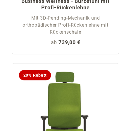
Business Wellness - Bürostuhl mit
Profi-Rückenlehne
Mit 3D-Pending-Mechanik und
orthopädischer Profi-Rückenlehne mit
Rückenschale
Regulärer Preis:
ab
739,00 €
20% Rabatt