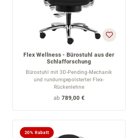
Flex Wellness - Bürostuhl aus der
Schlafforschung
Bürostuhl mit 3D-Pending-Mechanik
und rundumgepolsterter Flex-
Rückenlehne
Regulärer Preis:
ab
789,00 €
20% Rabatt