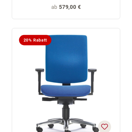
Regulärer Preis:
ab
579,00 €
20% Rabatt