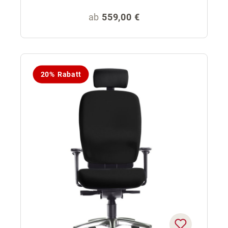
Regulärer Preis:
ab
559,00 €
20% Rabatt