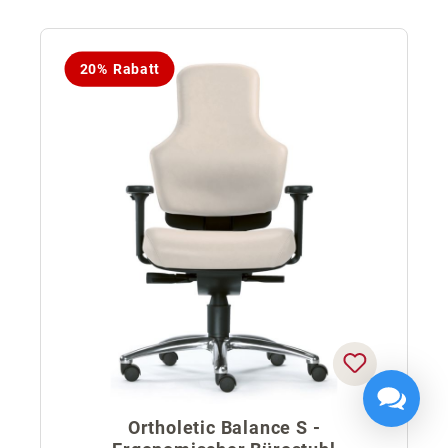
20% Rabatt
Ortholetic Balance S -