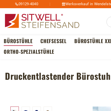
09129-4040
Werksverkauf in Wendelste
m Hauptinhalt springen
Zur Suche springen
Zur Hauptnavigation springen
BÜROSTÜHLE
CHEFSESSEL
BÜROSTÜHLE XX
ORTHO-SPEZIALSTÜHLE
Druckentlastender Bürostu
Bildergalerie überspringen