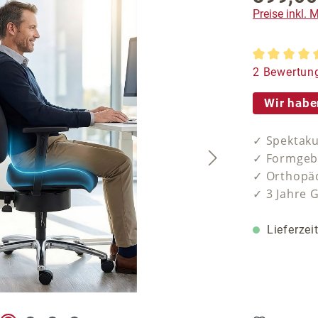
Preise inkl.
Durchschnit
2 Bewertun
Wir habe
✓ Spektaku
✓ Formgebe
✓ Orthopäd
✓ 3 Jahre 
Lieferzei