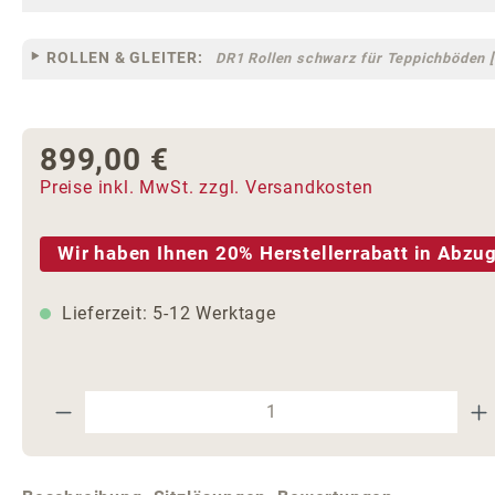
ROLLEN & GLEITER:
DR1 Rollen schwarz für Teppichböden [
899,00 €
Regulärer Preis:
Preise inkl. MwSt. zzgl. Versandkosten
Wir haben Ihnen 20% Herstellerrabatt in Abzug
Lieferzeit: 5-12 Werktage
Produkt Anzahl: Gib den gewünschte