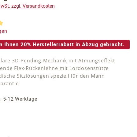
 MwSt. zzgl. Versandkosten
tliche Bewertung von 5 von 5 Sternen
gen
n Ihnen 20% Herstellerrabatt in Abzug gebracht.
läre 3D-Pending-Mechanik mit Atmungseffekt
nde Flex-Rückenlehne mit Lordosenstütze
ische Sitzlösungen speziell für den Mann
Garantie
t: 5-12 Werktage