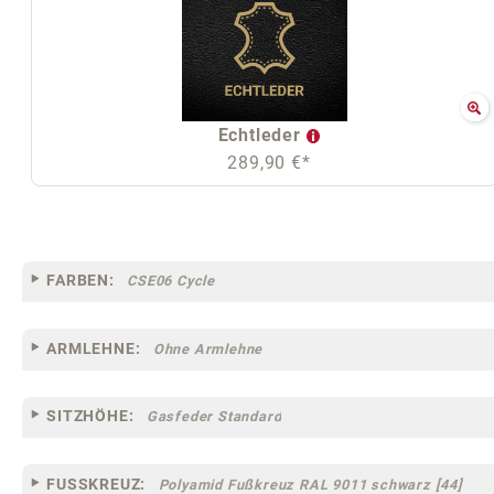
Echtleder
289,90 €*
FARBEN:
CSE06 Cycle
ARMLEHNE:
Ohne Armlehne
SITZHÖHE:
Gasfeder Standard
FUSSKREUZ:
Polyamid Fußkreuz RAL 9011 schwarz [44]