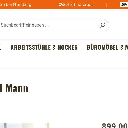
in bei Nürnberg
Sofort lieferbar
20%
L
ARBEITSSTÜHLE & HOCKER
BÜROMÖBEL & M
hl Mann
899,00
Regulärer P