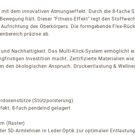
mit dem innovativen Atmungseffekt. Durch die 8-fache S
-Bewegung hält. Dieser "Fitness-Effekt" regt den Stoffwec
 Aufrichtung des Oberkörpers. Die formgebende Flex-Rücke
enbereich präzise ab.
und Nachhaltigkeit. Das Multi-Klick-System ermöglicht e
fristigen Investition macht. Zertifizierte Materialien w
en den ökologischen Anspruch. Druckentlastung & Wellnes
ordosenstütze (Stützpolsterung)
ekt, 8-fach pendelnd gelagert
cm (Raster)
der 5D-Armlehnen in Leder-Optik zur optimalen Entlastung