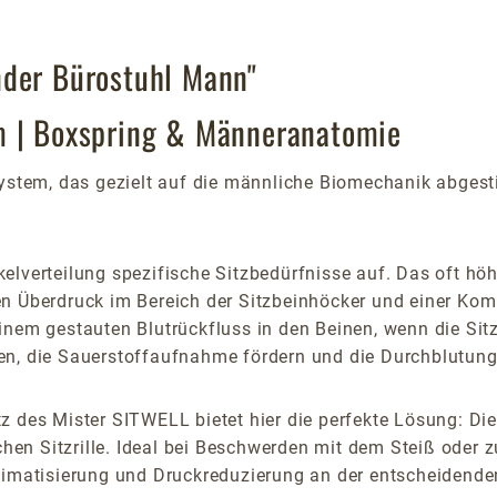
nder Bürostuhl Mann"
m | Boxspring & Männeranatomie
zsystem, das gezielt auf die männliche Biomechanik abges
kelverteilung spezifische Sitzbedürfnisse auf. Das oft h
en Überdruck im Bereich der Sitzbeinhöcker und einer Ko
inem gestauten Blutrückfluss in den Beinen, wenn die Sit
en, die Sauerstoffaufnahme fördern und die Durchblutung 
z des Mister SITWELL bietet hier die perfekte Lösung: Di
n Sitzrille. Ideal bei Beschwerden mit dem Steiß oder zu
limatisierung und Druckreduzierung an der entscheidenden