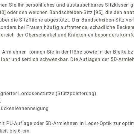
n Sie Ihr persönliches und austauschbares Sitzkissen ga
 [80] oder den weichen Bandscheiben-Sitz [95], die den an
über die Sitzfläche abgestützt. Der Bandscheiben-Sitz verf
sonders bei Frauen häufig auftretende, schädliche Becken
 Bereich der Oberschenkel und Kniekehlen besonders komfor
 Armlehnen können Sie in der Höhe sowie in der Breite bz
lbar und seitlich schwenkbar. Die Auflagen der 5D-Armlehn
grierter Lordosenstütze (Stützpolsterung)
t
r Rückenlehnenneigung
it PU-Auflage oder 5D-Armlehnen in Leder-Optik zur opti
keit bis 6 cm