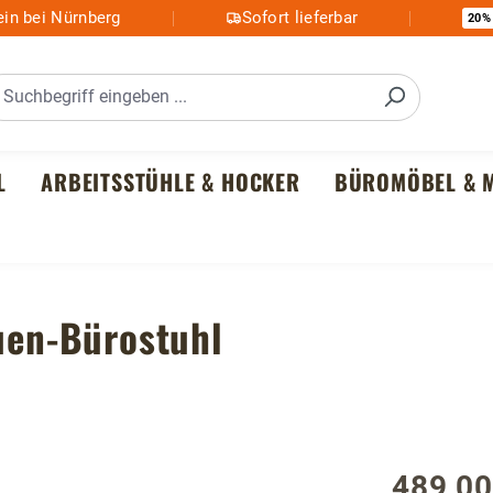
in bei Nürnberg
Sofort lieferbar
20%
L
ARBEITSSTÜHLE & HOCKER
BÜROMÖBEL & M
auen-Bürostuhl
489,00
Regulärer P