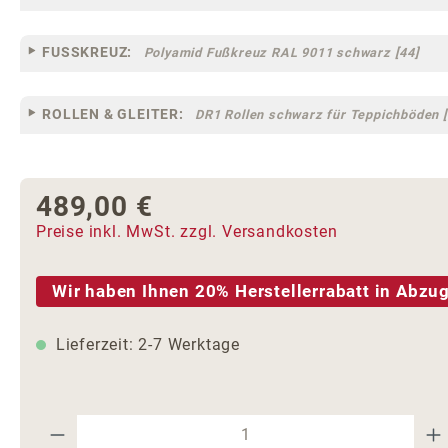
FUSSKREUZ:
Polyamid Fußkreuz RAL 9011 schwarz [44]
ROLLEN & GLEITER:
DR1 Rollen schwarz für Teppichböden [
489,00 €
Regulärer Preis:
Preise inkl. MwSt. zzgl. Versandkosten
Wir haben Ihnen 20% Herstellerrabatt in Abzug
Lieferzeit: 2-7 Werktage
Produkt Anzahl: Gib den gewünschte