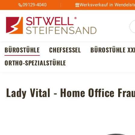
09129-4040
Werksverkauf in Wendelste
m Hauptinhalt springen
Zur Suche springen
Zur Hauptnavigation springen
BÜROSTÜHLE
CHEFSESSEL
BÜROSTÜHLE XX
ORTHO-SPEZIALSTÜHLE
Lady Vital - Home Office Fr
Bildergalerie überspringen