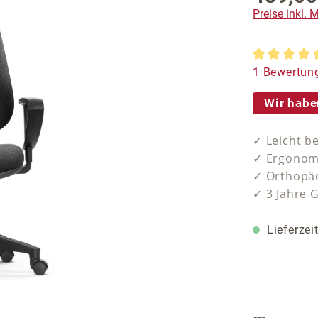
Preise inkl.
Durchschnit
1 Bewertun
Wir habe
✓ Leicht b
✓ Ergonomi
✓ Orthopäd
✓ 3 Jahre 
Lieferzei