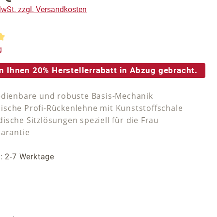
 MwSt. zzgl. Versandkosten
tliche Bewertung von 5 von 5 Sternen
g
n Ihnen 20% Herstellerrabatt in Abzug gebracht.
edienbare und robuste Basis-Mechanik
sche Profi-Rückenlehne mit Kunststoffschale
ische Sitzlösungen speziell für die Frau
Garantie
t: 2-7 Werktage