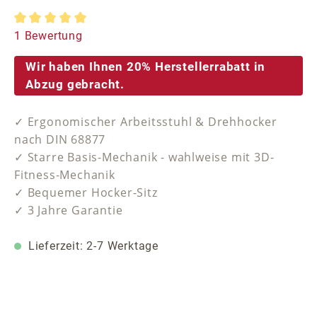
Durchschnittliche Bewertung von 5 von 5 Sternen
1 Bewertung
Wir haben Ihnen 20% Herstellerrabatt in
Abzug gebracht.
✓ Ergonomischer Arbeitsstuhl & Drehhocker
nach DIN 68877
✓ Starre Basis-Mechanik - wahlweise mit 3D-
Fitness-Mechanik
✓ Bequemer Hocker-Sitz
✓ 3 Jahre Garantie
Lieferzeit: 2-7 Werktage