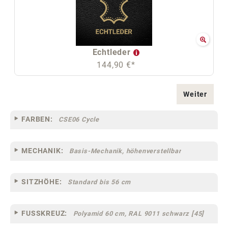
Echtleder
144,90 €*
Weiter
FARBEN:
CSE06 Cycle
MECHANIK:
Basis-Mechanik, höhenverstellbar
SITZHÖHE:
Standard bis 56 cm
FUSSKREUZ:
Polyamid 60 cm, RAL 9011 schwarz [45]