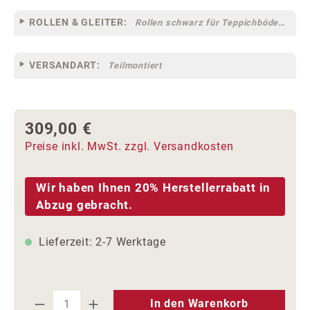
ROLLEN & GLEITER:
Rollen schwarz für Teppichböden [12] (klein)
VERSANDART:
Teilmontiert
309,00 €
Regulärer Preis:
Preise inkl. MwSt. zzgl. Versandkosten
Wir haben Ihnen 20% Herstellerrabatt in
Abzug gebracht.
Lieferzeit: 2-7 Werktage
Produkt Anzahl: Gib den gewünschten We
In den Warenkorb