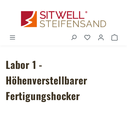
Zum Hauptinhalt springen
Du hast 0 Produ
Ware
Labor 1 -
Höhenverstellbarer
Fertigungshocker